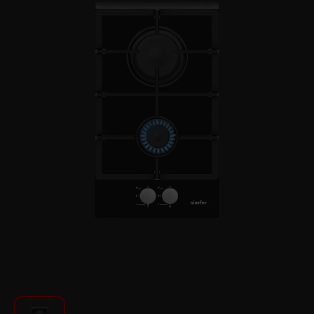
Խոհանոցի համար
Գեղեցկություն և խնամք
Ավտոմեքենաների աուդիոտեխնիկա
Գործիքներ
Սանկերամիկա
Տուն և այգի
Կահույք
Տեքստիլ