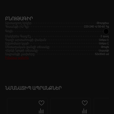
ԲՆՈՒԹԱԳԻՐ
Արտադրող երկիր
Թուրքիա
Հոսանքի (Վ/Հց)
220-240 Վ/50-60 Հց
Գույն
Մակերես Գազ/Էլ․
2 գազ
Գազի արտահոսքի փական
Առկա է
Ավտոմատ կայծ
Առկա է
Մետաղական ցանցի տեսակը
Թուջե
Վերևի նյութի տեսակը
Ապակի
Ապրանքի չափսերը
52x30x5 սմ
Իմանալ ավելին
ՆՄԱՆԱՏԻՊ ԱՊՐԱՆՔՆԵՐ