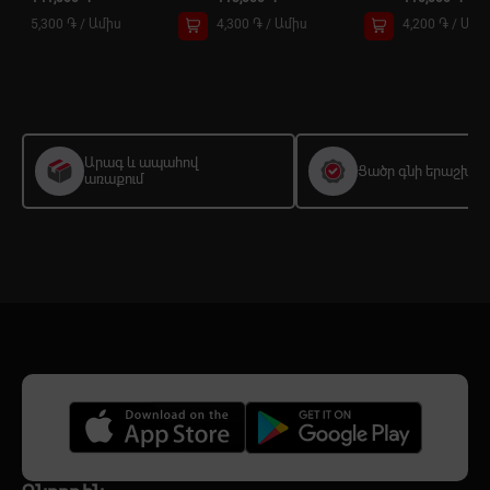
5,300 ֏
/
Ամիս
4,300 ֏
/
Ամիս
4,200 ֏
/
Ամի
Արագ և ապահով
Ցածր գնի երաշխիք
առաքում