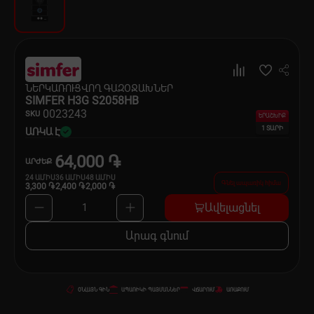
Սպասք
Տնտեսական ապրանքներ
Ինքնագնացներ և ինքնագլորներ
ՆԵՐԿԱՌՈՒՑՎՈՂ ԳԱԶՕՋԱԽՆԵՐ
SIMFER H3G S2058HB
00
23243
SKU
ԵՐԱՇԽԻՔ
1 ՏԱՐԻ
ԱՌԿԱ Է
64,000 ֏
ԱՐԺԵՔ
24
ԱՄԻՍ
36
ԱՄԻՍ
48
ԱՄԻՍ
Գնել ապառիկ հիմա
3,300 ֏
2,400 ֏
2,000 ֏
Ավելացնել
1
Արագ գնում
ՕՆԼԱՅՆ ԳԻՆ
ԱՊԱՌԻԿԻ ՊԱՅՄԱՆՆԵՐ
ՎՃԱՐՈՒՄ
ԱՌԱՔՈՒՄ