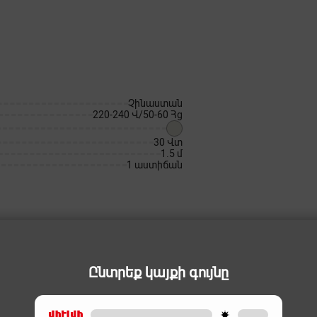
Չինաստան
220-240 Վ/50-60 Հց
30 Վտ
1.5 մ
1 աստիճան
Ընտրեք կայքի գույնը