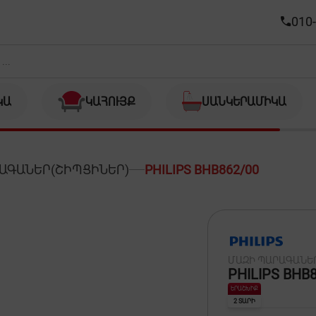
010-
ԿԱ
ԿԱՀՈՒՅՔ
ՍԱՆԿԵՐԱՄԻԿԱ
ԱԳԱՆԵՐ(ՇԻՊՑԻՆԵՐ)
PHILIPS BHB862/00
ՄԱԶԻ ՊԱՐԱԳԱՆԵ
PHILIPS BHB
ԵՐԱՇԽԻՔ
2 ՏԱՐԻ