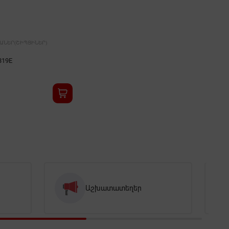
ԱՆԵՐ(ՇԻՊՑԻՆԵՐ)
319E
Աշխատատեղեր