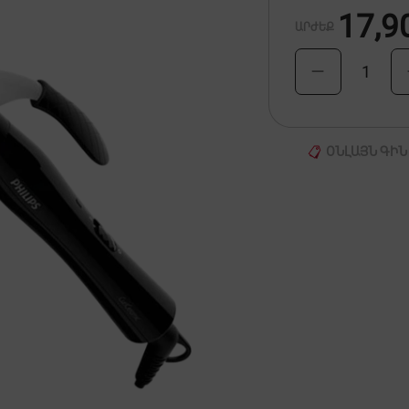
17,9
ԱՐԺԵՔ
1
ՕՆԼԱՅՆ ԳԻՆ