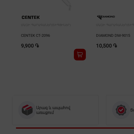
ՄԱԶԻ ՊԱՐԱԳԱՆԵՐ(ՇԻՊՑԻՆԵՐ)
ՄԱԶԻ ՊԱՐԱԳԱՆԵՐ(ՇԻՊ
CENTEK CT-2096
DIAMOND DM-9015
9,900 ֏
10,500 ֏
Արագ և ապահով
Ց
առաքում