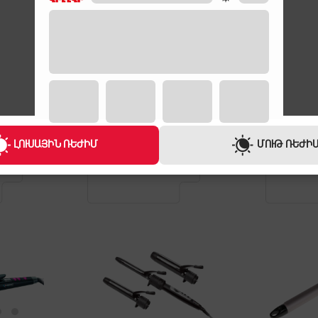
ԵՐԱՇԽԻՔ
ԵՐԱՇԽԻՔ
1 ՏԱՐԻ
1 ՏԱՐԻ
ԼՈՒՍԱՅԻՆ ՌԵԺԻՄ
ՄՈՒԹ ՌԵԺԻ