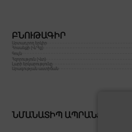
ԲՆՈՒԹԱԳԻՐ
Արտադրող երկիր
Հոսանքի (Վ/Հց)
Գույն
Հզորություն (Վտ)
Լարի երկարությունը
Արագության աստիճան
ՆՄԱՆԱՏԻՊ ԱՊՐԱՆՔՆԵՐ