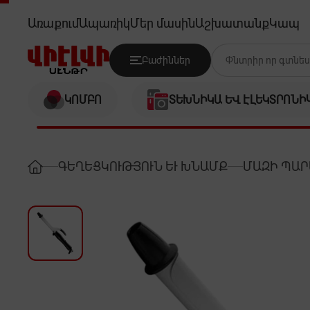
PHILIPS BHB862/00
Առաքում
Ապառիկ
Մեր մասին
Աշխատանք
Կապ
Բաժիններ
ԿՈՄԲՈ
ՏԵԽՆԻԿԱ ԵՎ ԷԼԵԿՏՐՈՆԻ
ԳԵՂԵՑԿՈՒԹՅՈՒՆ ԵՒ ԽՆԱՄՔ
ՄԱԶԻ ՊԱՐ