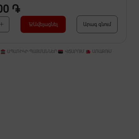
00 ֏
Ավելացնել
Արագ գնում
ԱՊԱՌԻԿԻ ՊԱՅՄԱՆՆԵՐ
ՎՃԱՐՈՒՄ
ԱՌԱՔՈՒՄ