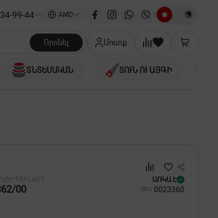
34-99-44
|
AMD
Որոնել
Մուտք
ՏՆՏԵՍԱԿԱՆ
ՏՈՒՆ ՈՒ ԱՅԳԻ
Ր(ՇԻՊՑԻՆԵՐ)
ԱՌԿԱ Է
862/00
00
23360
SKU