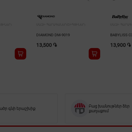
ՑԻՆԵՐ)
ՄԱԶԻ ՊԱՐԱԳԱՆԵՐ(ՇԻՊՑԻՆԵՐ)
ՄԱԶԻ ՊԱՐԱԳ
DIAMOND DM-9019
BABYLISS C
13,500 ֏
13,900 ֏
Բաց խանութներ ձեր
ածր գնի երաշխիք
քաղաքում