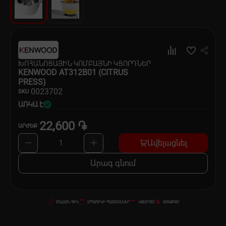
Սպասք
Տնտեսական ապրանքներ
Ինքնագնացներ և ինքնագլորներ
ԽՈՀԱՆՈՑԱՅԻՆ ԿՈՄԲԱՅՆԻ ԿՑՈՐԴՆԵՐ
KENWOOD AT312B01 (CITRUS
PRESS)
00
23702
SKU
ԱՌԿԱ Է
22,600 ֏
ԱՐԺԵՔ
Ավելացնել
1
Արագ գնում
ՕՆԼԱՅՆ ԳԻՆ
ԱՊԱՌԻԿԻ ՊԱՅՄԱՆՆԵՐ
ՎՃԱՐՈՒՄ
ԱՌԱՔՈՒՄ