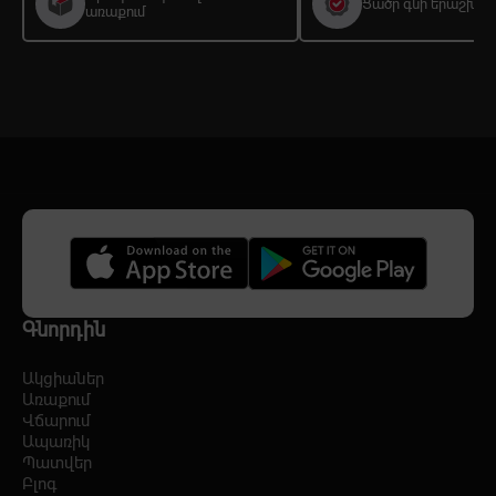
Ցածր գնի երաշխիք
առաքում
Գնորդին
Ակցիաներ
Առաքում
Վճարում
Ապառիկ
Պատվեր
Բլոգ