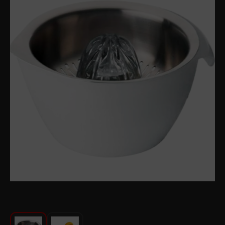
Խոհանոցի համար
Գեղեցկություն և խնամք
Ավտոմեքենաների աուդիոտեխնիկա
Գործիքներ
Սանկերամիկա
Տուն և այգի
Կահույք
Տեքստիլ