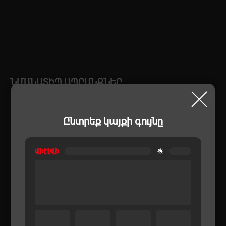
ՆՄԱՆԱՏԻՊ ԱՊՐԱՆՔՆԵՐ
Ընտրեք կայքի գույնը