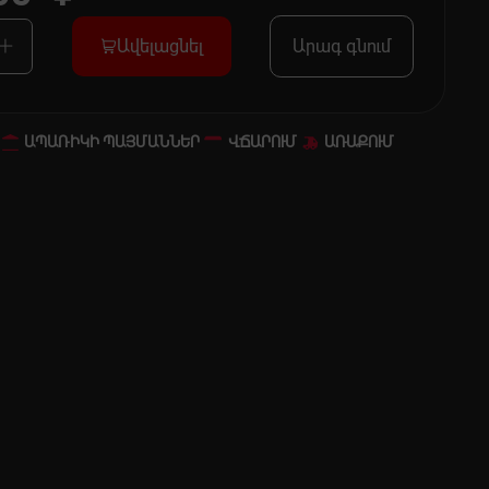
Ավելացնել
Արագ գնում
ԱՊԱՌԻԿԻ ՊԱՅՄԱՆՆԵՐ
ՎՃԱՐՈՒՄ
ԱՌԱՔՈՒՄ