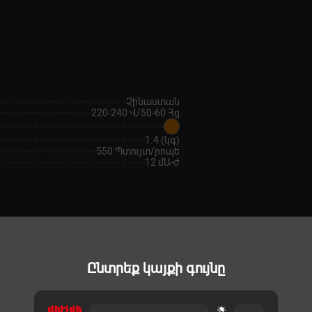
Չինաստան
220-240 Վ/50-60 Հց
1.4 (կգ)
550 Պտույտ/րոպե
12 մԱ-ժ
Ընտրեք կայքի գույնը