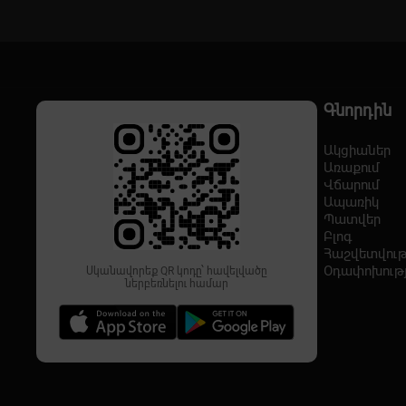
Գնորդին
Ակցիաներ
Առաքում
Վճարում
Ապառիկ
Պատվեր
Բլոգ
Հաշվետվութ
Օդափոխութ
Սկանավորեք QR կոդը՝ հավելվածը
ներբեռնելու համար