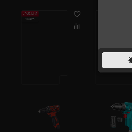
ԵՐԱՇԽԻՔ
1 ՏԱՐԻ