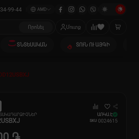
34-99-44
|
AMD
Որոնել
Մուտք
ՏՆՏԵՍԱԿԱՆ
ՏՈՒՆ ՈՒ ԱՅԳԻ
DD12USBXJ
ՒՏԱԿԱԴԱՐՁԻՉՆԵՐ
ԱՌԿԱ Է
2USBXJ
00
24615
SKU
00 ֏