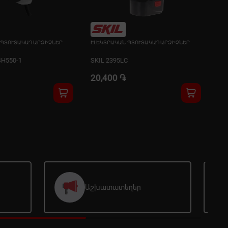
 ՊՏՈՒՏԱԿԱԴԱՐՁԻՉՆԵՐ
ԷԼԵԿՏՐԱԿԱՆ ՊՏՈՒՏԱԿԱԴԱՐՁԻՉՆԵՐ
H550-1
SKIL 2395LC
20,400 ֏
Աշխատատեղեր