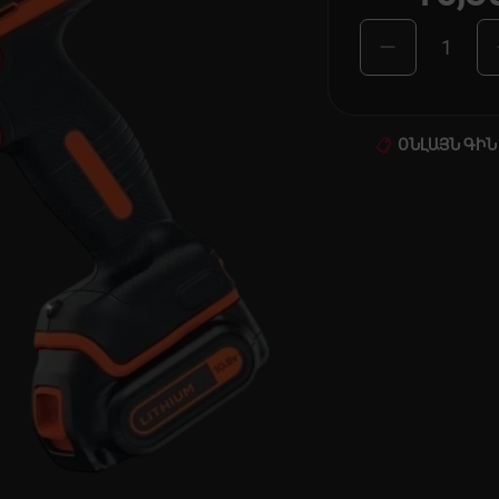
1
ՕՆԼԱՅՆ ԳԻՆ