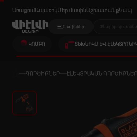
B&D BDCDD12USBXJ
Առաքում
Ապառիկ
Մեր մասին
Աշխատանք
Կապ
Բաժիններ
ԿՈՄԲՈ
ՏԵԽՆԻԿԱ ԵՎ ԷԼԵԿՏՐՈՆԻ
ԳՈՐԾԻՔՆԵՐ
ԷԼԵԿՏՐԱԿԱՆ ԳՈՐԾԻՔՆԵ