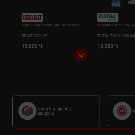
ՆԵՐ
ԷԼԵԿՏՐԱԿԱՆ ՊՏՈՒՏԱԿԱԴԱՐՁԻՉՆԵՐ
ԷԼԵԿՏՐԱԿԱՆ ՊՏՈՒՏԱԿ
BRAIT BCD12P
TOTAL TDLI12428 34
15,900 ֏
16,350 ֏
Արագ և ապահով
Ց
առաքում