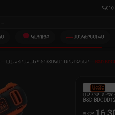
010-
ԿԱ
ԿԱՀՈՒՅՔ
ՍԱՆԿԵՐԱՄԻԿԱ
Ր
ԷԼԵԿՏՐԱԿԱՆ ՊՏՈՒՏԱԿԱԴԱՐՁԻՉՆԵՐ
B&D BDC
ԷԼԵԿՏՐԱԿԱՆ ՊՏՈ
B&D BDCDD1
16,3
ԱՐԺԵՔ