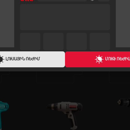
ԵՐԱՇԽԻՔ
1 ՏԱՐԻ
ԼՈՒՍԱՅԻՆ ՌԵԺԻՄ
ՄՈՒԹ ՌԵԺԻ