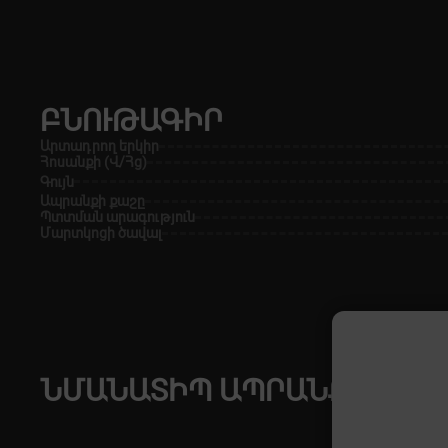
ԲՆՈՒԹԱԳԻՐ
Արտադրող երկիր
Հոսանքի (Վ/Հց)
Գույն
Ապրանքի քաշը
Պտտման արագություն
Մարտկոցի ծավալ
ՆՄԱՆԱՏԻՊ ԱՊՐԱՆՔՆԵՐ