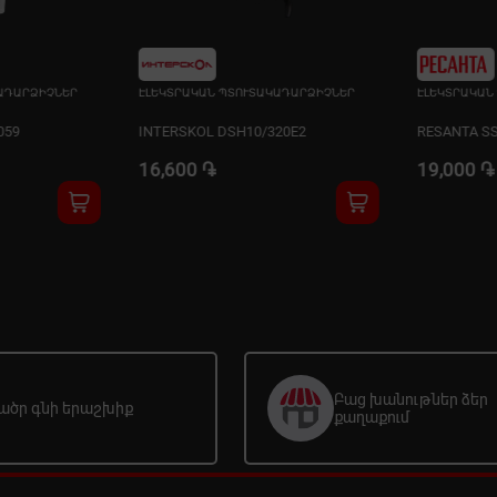
ԱԴԱՐՁԻՉՆԵՐ
ԷԼԵԿՏՐԱԿԱՆ ՊՏՈՒՏԱԿԱԴԱՐՁԻՉՆԵՐ
ԷԼԵԿՏՐԱԿԱՆ
059
INTERSKOL DSH10/320E2
RESANTA SS
16,600 ֏
19,000 ֏
Բաց խանութներ ձեր
ածր գնի երաշխիք
քաղաքում