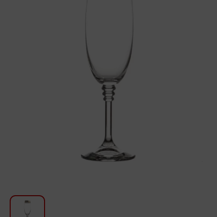
Խոհանոցի համար
Գեղեցկություն և խնամք
Ավտոմեքենաների աուդիոտեխնիկա
Գործիքներ
Սանկերամիկա
Տուն և այգի
Կահույք
Տեքստիլ