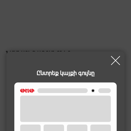
ՆՄԱՆԱՏԻՊ ԱՊՐԱՆՔՆԵՐ
Ընտրեք կայքի գույնը