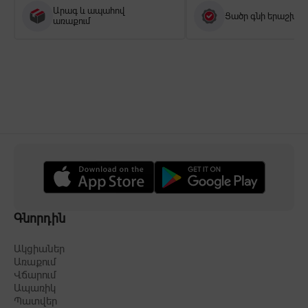
Արագ և ապահով
Ցածր գնի երաշխիք
առաքում
Գնորդին
Ակցիաներ
Առաքում
Վճարում
Ապառիկ
Պատվեր