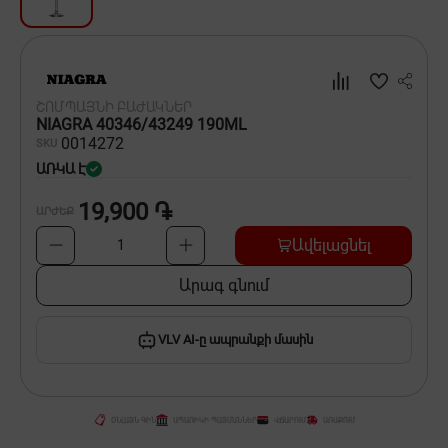
Սպասք
Տնտեսական ապրանքներ
ՇՈՄՊԱՅՆԻ ԲԱԺԱԿՆԵՐ
Ինքնագնացներ և ինքնագլորներ
NIAGRA 40346/43249 190ML
00
14272
SKU
ԱՌԿԱ Է
19,900 ֏
ԱՐԺԵՔ
Ավելացնել
1
Արագ գնում
VLV AI-ը ապրանքի մասին
ՕՆԼԱՅՆ ԳԻՆ
ԱՊԱՌԻԿԻ ՊԱՅՄԱՆՆԵՐ
ՎՃԱՐՈՒՄ
ԱՌԱՔՈՒՄ