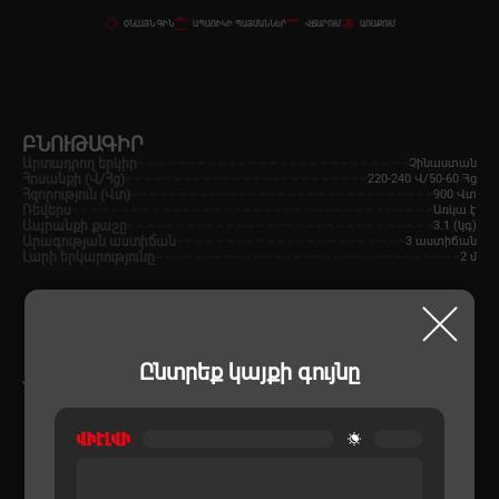
ՕՆԼԱՅՆ ԳԻՆ
ԱՊԱՌԻԿԻ ՊԱՅՄԱՆՆԵՐ
ՎՃԱՐՈՒՄ
ԱՌԱՔՈՒՄ
ԲՆՈՒԹԱԳԻՐ
Արտադրող երկիր
Չինաստան
Հոսանքի (Վ/Հց)
220-240 Վ/50-60 Հց
Հզորություն (Վտ)
900 Վտ
Ռեվերս
Առկա է
Ապրանքի քաշը
3.1 (կգ)
Արագության աստիճան
3 աստիճան
Լարի երկարությունը
2 մ
Ընտրեք կայքի գույնը
ՆՄԱՆԱՏԻՊ ԱՊՐԱՆՔՆԵՐ