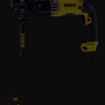
Խոհանոցի համար
Գեղեցկություն և խնամք
Ավտոմեքենաների աուդիոտեխնիկա
Գործիքներ
Սանկերամիկա
Տուն և այգի
Կահույք
Տեքստիլ