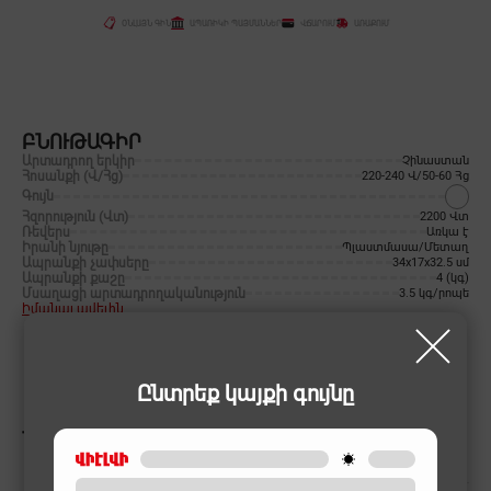
ՕՆԼԱՅՆ ԳԻՆ
ԱՊԱՌԻԿԻ ՊԱՅՄԱՆՆԵՐ
ՎՃԱՐՈՒՄ
ԱՌԱՔՈՒՄ
ԲՆՈՒԹԱԳԻՐ
Արտադրող երկիր
Չինաստան
Հոսանքի (Վ/Հց)
220-240 Վ/50-60 Հց
Գույն
Հզորություն (Վտ)
2200 Վտ
Ռեվերս
Առկա է
Իրանի նյութը
Պլաստմասա/Մետաղ
Ապրանքի չափսերը
34x17x32.5 սմ
Ապրանքի քաշը
4 (կգ)
Մսաղացի արտադրողականություն
3.5 կգ/րոպե
Իմանալ ավելին
Ընտրեք կայքի գույնը
ՆՄԱՆԱՏԻՊ ԱՊՐԱՆՔՆԵՐ