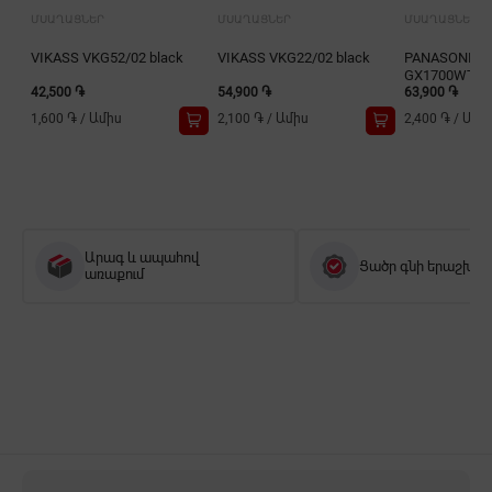
ՄՍԱՂԱՑՆԵՐ
ՄՍԱՂԱՑՆԵՐ
ՄՍԱՂԱՑՆԵՐ
VIKASS VKG52/02 black
VIKASS VKG22/02 black
PANASONIC 
GX1700WTQ
42,500 ֏
54,900 ֏
63,900 ֏
1,600 ֏
/
Ամիս
2,100 ֏
/
Ամիս
2,400 ֏
/
Ամի
Արագ և ապահով
Ցածր գնի երաշխիք
առաքում