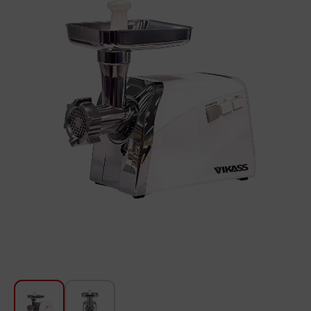
Խոհանոցի համար
Գեղեցկություն և խնամք
Ավտոմեքենաների աուդիոտեխնիկա
Գործիքներ
Սանկերամիկա
Տուն և այգի
Կահույք
Տեքստիլ