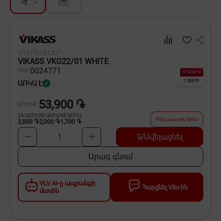
Սպասք
Տնտեսական ապրանքներ
ՄՍԱՂԱՑՆԵՐ
Ինքնագնացներ և ինքնագլորներ
VIKASS VKG22/01 WHITE
00
24771
SKU
ԵՐԱՇԽԻՔ
1 ՏԱՐԻ
ԱՌԿԱ Է
53,900 ֏
ԱՐԺԵՔ
24
ԱՄԻՍ
36
ԱՄԻՍ
48
ԱՄԻՍ
Գնել ապառիկ հիմա
2,800 ֏
2,000 ֏
1,700 ֏
Ավելացնել
1
Արագ գնում
VLV AI-ը ապրանքի
Հարցնել Vilo-ին
մասին