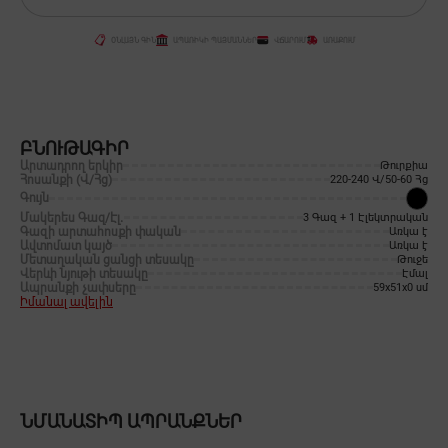
ՕՆԼԱՅՆ ԳԻՆ
ԱՊԱՌԻԿԻ ՊԱՅՄԱՆՆԵՐ
ՎՃԱՐՈՒՄ
ԱՌԱՔՈՒՄ
ԲՆՈՒԹԱԳԻՐ
Արտադրող երկիր
Թուրքիա
Հոսանքի (Վ/Հց)
220-240 Վ/50-60 Հց
Գույն
Մակերես Գազ/Էլ․
3 Գազ + 1 Էլեկտրական
Գազի արտահոսքի փական
Առկա է
Ավտոմատ կայծ
Առկա է
Մետաղական ցանցի տեսակը
Թուջե
Վերևի նյութի տեսակը
Էմալ
Ապրանքի չափսերը
59x51x0 սմ
Իմանալ ավելին
ՆՄԱՆԱՏԻՊ ԱՊՐԱՆՔՆԵՐ