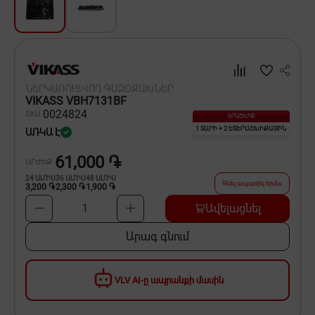
Սպասք
Տնտեսական ապրանքներ
Ինքնագնացներ և ինքնագլորներ
ՆԵՐԿԱՌՈՒՑՎՈՂ ԳԱԶՕՋԱԽՆԵՐ
VIKASS VBH7131BF
00
24824
SKU
ԵՐԱՇԽԻՔ
1 ՏԱՐԻ + 2 ԵՏԵՐԱՇԽԻՔԱՅԻՆ
ԱՌԿԱ Է
61,000 ֏
ԱՐԺԵՔ
24
ԱՄԻՍ
36
ԱՄԻՍ
48
ԱՄԻՍ
Գնել ապառիկ հիմա
3,200 ֏
2,300 ֏
1,900 ֏
Ավելացնել
1
Արագ գնում
VLV AI-ը ապրանքի մասին