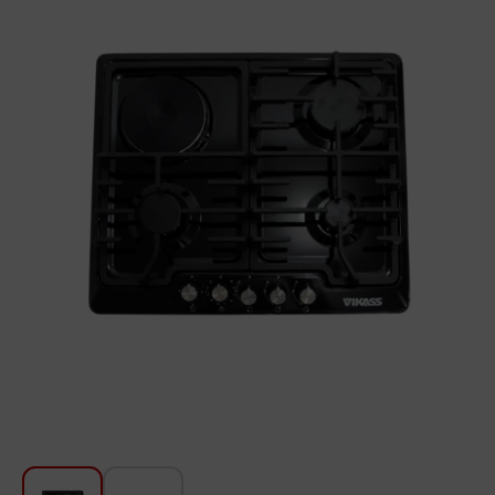
Խոհանոցի համար
Գեղեցկություն և խնամք
Ավտոմեքենաների աուդիոտեխնիկա
Գործիքներ
Սանկերամիկա
Տուն և այգի
Կահույք
Տեքստիլ