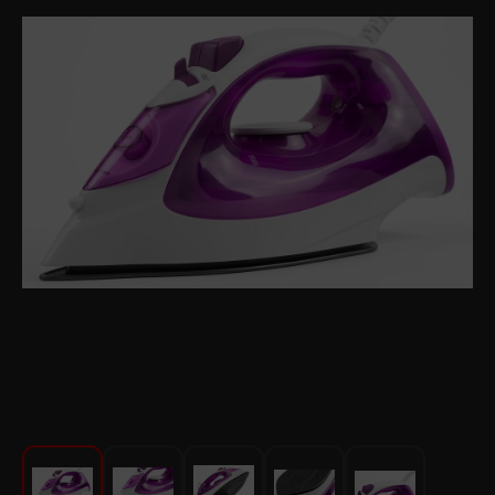
Խոհանոցի համար
Գեղեցկություն և խնամք
Ավտոմեքենաների աուդիոտեխնիկա
Գործիքներ
Սանկերամիկա
Տուն և այգի
Կահույք
Տեքստիլ