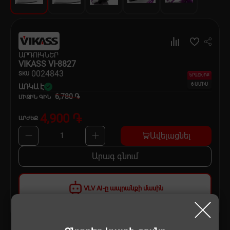
Սպասք
Տնտեսական ապրանքներ
ԱՐԴՈՒԿՆԵՐ
Ինքնագնացներ և ինքնագլորներ
VIKASS VI-8827
00
24843
SKU
ԵՐԱՇԽԻՔ
6 ԱՄԻՍ
ԱՌԿԱ Է
6,780 ֏
ՄԻՋԻՆ ԳԻՆ
4,900 ֏
ԱՐԺԵՔ
Ավելացնել
1
Արագ գնում
VLV AI-ը ապրանքի մասին