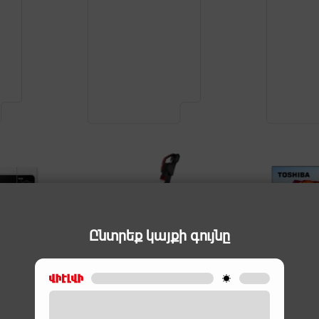
Ընտրեք կայքի գույնը
ԱՐԱՆՆԵՐ
ԱՆԼԱՐ ՓՈՇԵԿՈՒԼՆԵՐ
LED ՀԵՌՈՒՍՏ