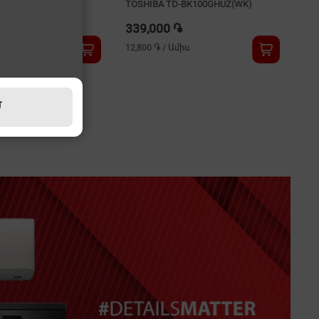
V35ME
TOSHIBA TD-BK100GHUZ(WK)
339,000 ֏
իս
12,800 ֏
/
Ամիս
Մ