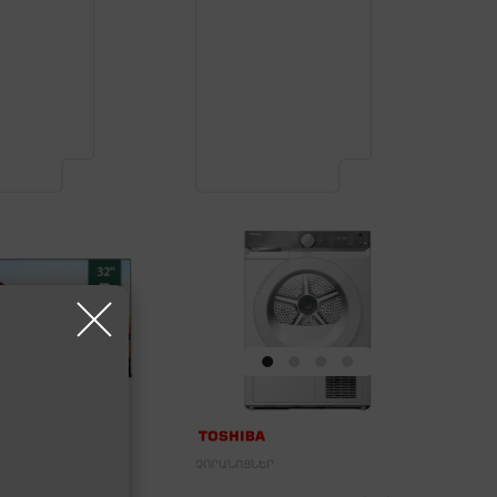
ԱՑՈՒՅՑՆԵՐ
ՉՈՐԱՆՈՑՆԵՐ