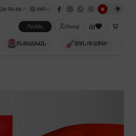
34-99-44
|
AMD
Որոնել
Մուտք
ՏՆՏԵՍԱԿԱՆ
ՏՈՒՆ ՈՒ ԱՅԳԻ