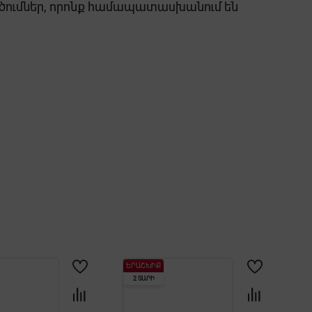
ծումներ, որոնք համապատասխանում են
ԵՐԱՇԽԻՔ
2 ՏԱՐԻ