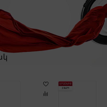
ԵՐԱՇԽԻՔ
2 ՏԱՐԻ