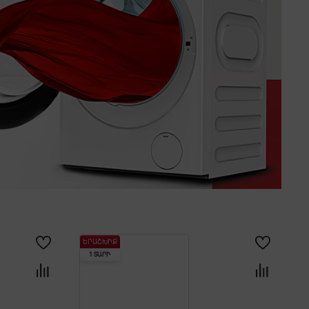
ԵՐԱՇԽԻՔ
1 ՏԱՐԻ