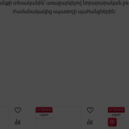
րանքի տեսականին՝ առաջարկելով նորարարական լու
ժամանակակից սպառողի պահանջներին։
ԵՐԱՇԽԻՔ
ԵՐԱՇԽԻՔ
1 ՏԱՐԻ
2 ՏԱՐԻ