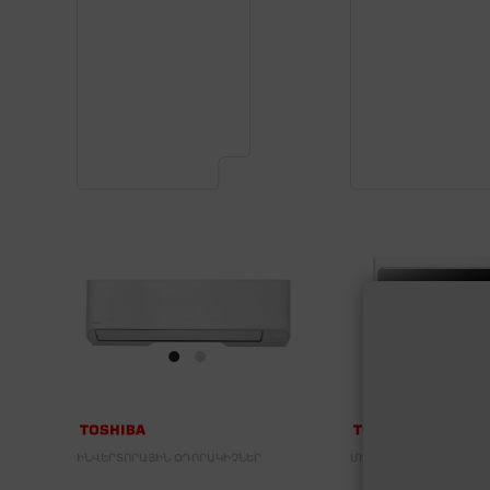
ԻՆՎԵՐՏՈՐԱՅԻՆ ՕԴՈՐԱԿԻՉՆԵՐ
ՄԻԿՐՈԱԼԻՔԱՅԻՆ ՎԱՌ