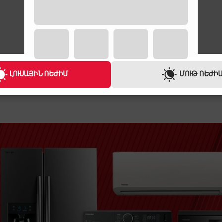
(WH)-CV
TOSHIBA VC-CLS1C
TOSHIBA 32
92,000 ֏
99,900 ֏
3,500 ֏
/
Ամիս
3,800 ֏
/
Ամ
ԼՈՒՍԱՅԻՆ ՌԵԺԻՄ
ՄՈՒԹ ՌԵԺԻ