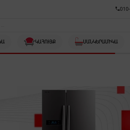
010-
ԿԱ
ԿԱՀՈՒՅՔ
ՍԱՆԿԵՐԱՄԻԿԱ