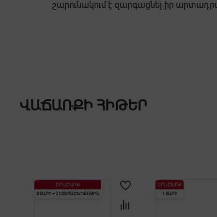
շարունակում է զարգացնել իր արտադ
TOSHIBA
ՎԱՃԱՌՔԻ ՀԻԹԵՐ
ԵՐԱՇԽԻՔ
ԵՐԱՇԽԻՔ
3 ՏԱՐԻ + 2 ԵՏԵՐԱՇԽԻՔԱՅԻՆ
1 ՏԱՐԻ