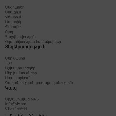
Ակցիաներ
Առաքում
Վճարում
Ապառիկ
Պատվեր
Բլոգ
Հաշվետվություն
Օդափոխության համակարգեր
Տեղեկատվություն
Մեր մասին
ՀՏՀ
Աշխատատեղեր
Մեր խանութները
Սպասարկում
Գաղտնիության քաղաքականություն
Կապ
Արշակունյաց 69/5
info@vlv.am
010-34-99-44