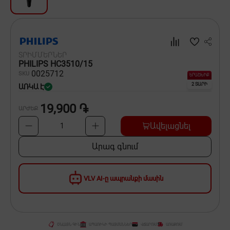
Սպասք
Տնտեսական ապրանքներ
ՏՐԻՄՄԵՐՆԵՐ
Ինքնագնացներ և ինքնագլորներ
PHILIPS HC3510/15
00
25712
SKU
ԵՐԱՇԽԻՔ
2 ՏԱՐԻ
ԱՌԿԱ Է
19,900 ֏
ԱՐԺԵՔ
Ավելացնել
1
Արագ գնում
VLV AI-ը ապրանքի մասին
ՕՆԼԱՅՆ ԳԻՆ
ԱՊԱՌԻԿԻ ՊԱՅՄԱՆՆԵՐ
ՎՃԱՐՈՒՄ
ԱՌԱՔՈՒՄ