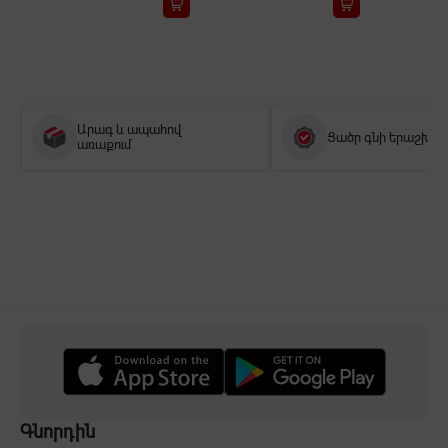
Արագ և ապահով
Ցածր գնի երաշխիք
առաքում
Գնորդին