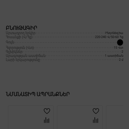
ԲՆՈՒԹԱԳԻՐ
Արտադրող երկիր
Ինդոնեզիա
Հոսանքի (Վ/Հց)
220-240 Վ/50-60 Հց
Գույն
Հզորություն (Վտ)
15 Վտ
Գլխիկներ
2
Արագության աստիճան
1 աստիճան
Լարի երկարությունը
2 մ
ՆՄԱՆԱՏԻՊ ԱՊՐԱՆՔՆԵՐ