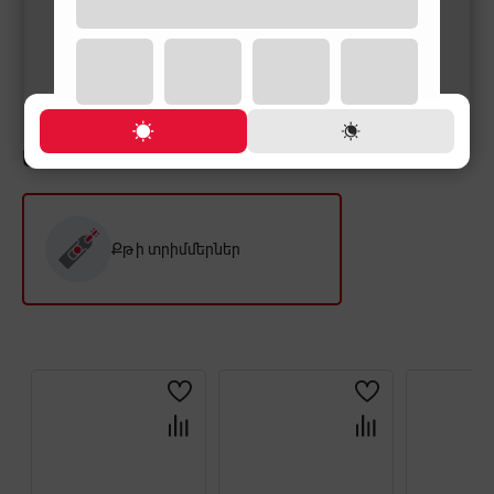
17,900 ֏
19,000 ֏
19,900 ֏
28,800 ֏
ԱՅՍ ԱՊՐԱՆՔԻ ՀԵՏ ԳՆՈՒՄ ԵՆ
Քթի տրիմմերներ