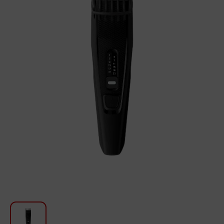
Խոհանոցի համար
Գեղեցկություն և խնամք
Ավտոմեքենաների աուդիոտեխնիկա
Գործիքներ
Սանկերամիկա
Տուն և այգի
Կահույք
Տեքստիլ