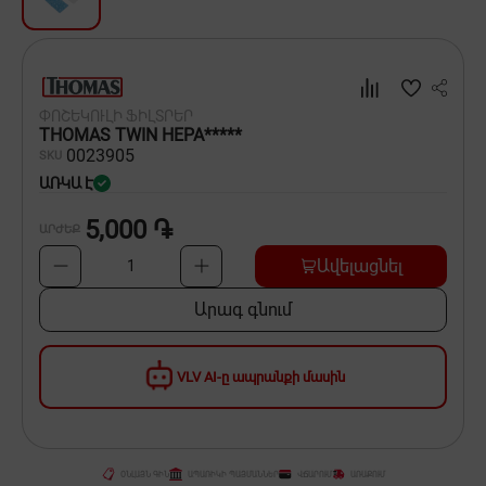
Սպասք
Տնտեսական ապրանքներ
ՓՈՇԵԿՈՒԼԻ ՖԻԼՏՐԵՐ
Ինքնագնացներ և ինքնագլորներ
THOMAS TWIN HEPA*****
00
23905
SKU
ԱՌԿԱ Է
5,000 ֏
ԱՐԺԵՔ
Ավելացնել
1
Արագ գնում
VLV AI-ը ապրանքի մասին
ՕՆԼԱՅՆ ԳԻՆ
ԱՊԱՌԻԿԻ ՊԱՅՄԱՆՆԵՐ
ՎՃԱՐՈՒՄ
ԱՌԱՔՈՒՄ