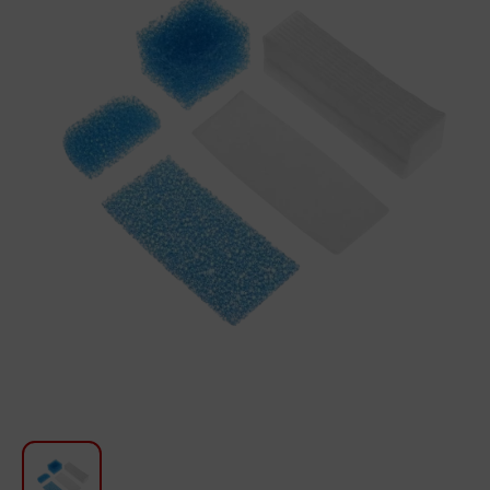
Խոհանոցի համար
Գեղեցկություն և խնամք
Ավտոմեքենաների աուդիոտեխնիկա
Գործիքներ
Սանկերամիկա
Տուն և այգի
Կահույք
Տեքստիլ