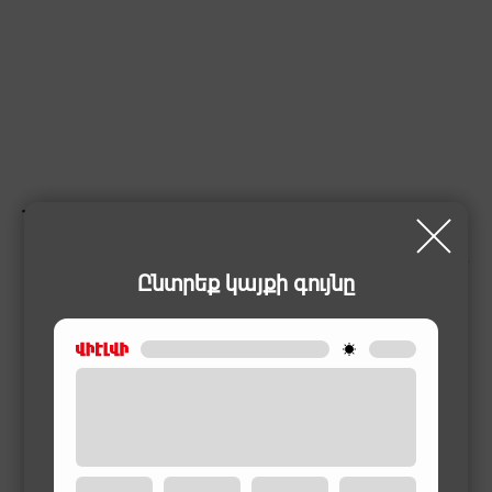
ՆՄԱՆԱՏԻՊ ԱՊՐԱՆՔՆԵՐ
Ընտրեք կայքի գույնը