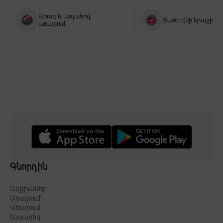
Արագ և ապահով
Ցածր գնի երաշխիք
առաքում
Գնորդին
Ակցիաներ
Առաքում
Վճարում
Ապառիկ