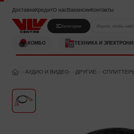
- AV1METR
Доставка
Кредит
О нас
Вакансии
Контакты
Категории
КОМБО
ТЕХНИКА И ЭЛЕКТРОНИ
АУДИО И ВИДЕО
ДРУГИЕ
СПЛИТТЕР