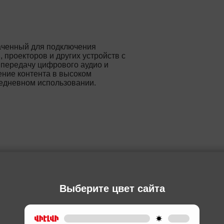
аченный для подключения
 проекторов и других устройств с
 передачу цифрового аудио и
ение контента в высоком
седневном использовании.
Ы
Выберите цвет сайта