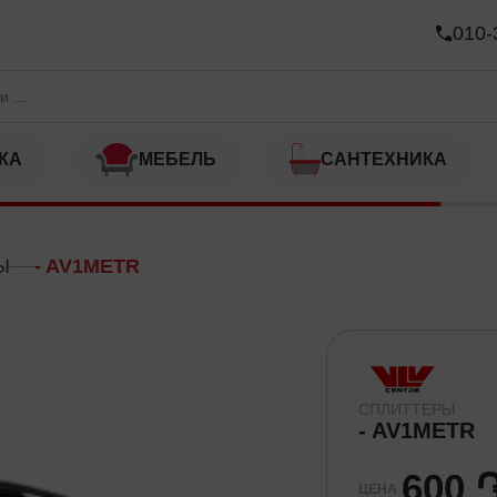
010-
КА
МЕБЕЛЬ
САНТЕХНИКА
Ы
- AV1METR
СПЛИТТЕРЫ
- AV1METR
600 
ЦЕНА