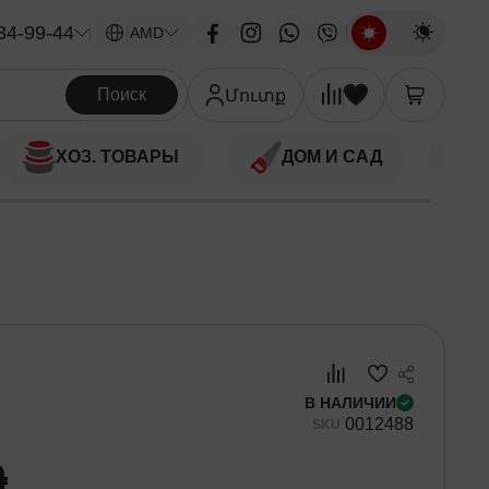
34-99-44
|
AMD
Поиск
Մուտք
ХОЗ. ТОВАРЫ
ДОМ И САД
В НАЛИЧИИ
00
12488
SKU
֏