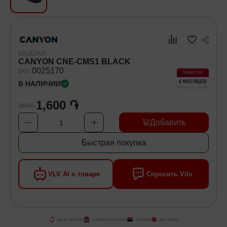
Хозяйственные товары
Самокаты и Гироскутеры
МЫШКИ
CANYON CNE-CMS1 BLACK
00
25170
SKU
ГАРАНТИЯ
6 МЕСЯЦЕВ
В НАЛИЧИИ
1,600 ֏
ЦЕНА
Добавить
1
Быстрая покупка
VLV AI о товаре
Спросить Vilo
ЦЕНА ОНЛАЙН
УСЛОВИЯ КРЕДИТА
ПЛАТЕЖ
ДОСТАВКА