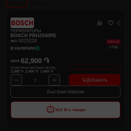
Хозяйственные товары
Самокаты и Гироскутеры
ПЕРФЕРАТОРЫ
BOSCH PBH2500RE
00
25228
SKU
ГАРАНТИЯ
1 ГОД
В НАЛИЧИИ
62,900 ֏
ЦЕНА
24
МЕСЯЦ
36
МЕСЯЦ
48
МЕСЯЦ
Покупайте в кредит прямо сейчас!
3,300 ֏
2,400 ֏
1,900 ֏
Добавить
1
Быстрая покупка
VLV AI о товаре