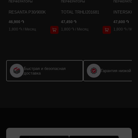
ПЕРФЕРАТОРЫ
ПЕРФЕРАТОРЫ
ПЕРФЕРАТОРЫ
RESANTA P30/900K
TOTAL TRHLI201681
INTERSKOL 
46,900 ֏
47,450 ֏
47,600 ֏
1,800 ֏
/
Месяц
1,800 ֏
/
Месяц
1,800 ֏
/
Мес
Быстрая и безопасная
Гарантия низкой це
доставка