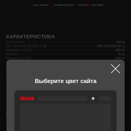
ЦЕНА ОНЛАЙН
УСЛОВИЯ КРЕДИТА
ПЛАТЕЖ
ДОСТАВКА
ХАРАКТЕРИСТИКА
Сделано в
Китае
Эл. питание (Вольт ,Гц)
220-240 В/50-60 Гц
Мощность (Вт)
600 Вт
Реверс
Есть
Мощность (Вт)
600 Вт
Реверс
Есть
Вес нетто
2.2 (кг)
Длина кабеля
2 м
Количество скоростей
1 ступень
Чтобы узнать больше
Выберите цвет сайта
СОПУТСТВУЮЩИЕ ТОВАРЫ