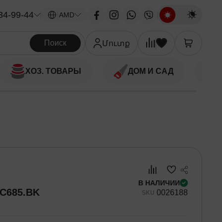
34-99-44
|
AMD
Поиск
Մուտք
ХОЗ. ТОВАРЫ
ДОМ И САД
В НАЛИЧИИ
C685.BK
00
26188
SKU