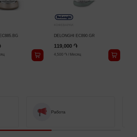
КОФЕВАРКИ.
EC885.BG
DELONGHI EC890.GR
֏
119,000 ֏
яц
4,500 ֏
/
Месяц
Работа