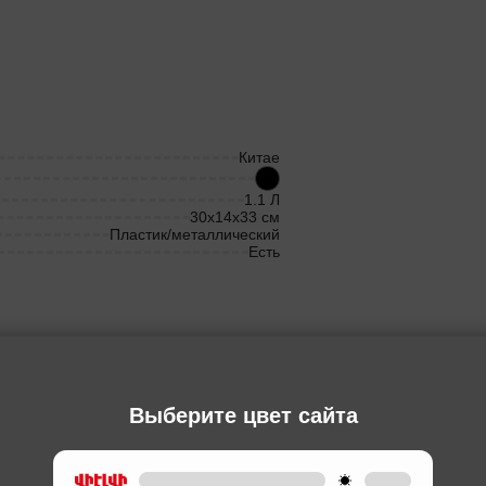
Китае
1.1 Л
30x14x33 см
Пластик/металлический
Есть
Ы
Выберите цвет сайта