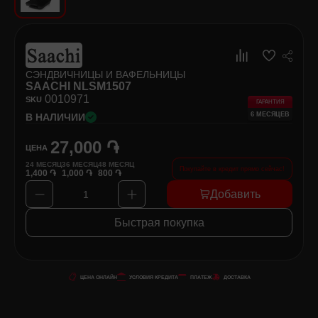
Хозяйственные товары
Самокаты и Гироскутеры
СЭНДВИЧНИЦЫ И ВАФЕЛЬНИЦЫ
SAACHI NLSM1507
00
10971
SKU
ГАРАНТИЯ
6 МЕСЯЦЕВ
В НАЛИЧИИ
27,000 ֏
ЦЕНА
24
МЕСЯЦ
36
МЕСЯЦ
48
МЕСЯЦ
Покупайте в кредит прямо сейчас!
1,400 ֏
1,000 ֏
800 ֏
Добавить
1
Быстрая покупка
ЦЕНА ОНЛАЙН
УСЛОВИЯ КРЕДИТА
ПЛАТЕЖ
ДОСТАВКА