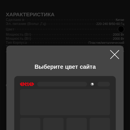
ХАРАКТЕРИСТИКА
Сделано в
Китае
Эл. питание (Вольт ,Гц)
220-240 В/50-60 Гц
Цвет
Мощность (Вт)
2000 Вт
Мощность (Вт)
2000 Вт
Тип Корпуса
Пластик/металлический
Тип нагревательного элемента
Т.Э.Н.
Длина кабеля
Есть
Выберите цвет сайта
СОПУТСТВУЮЩИЕ ТОВАРЫ