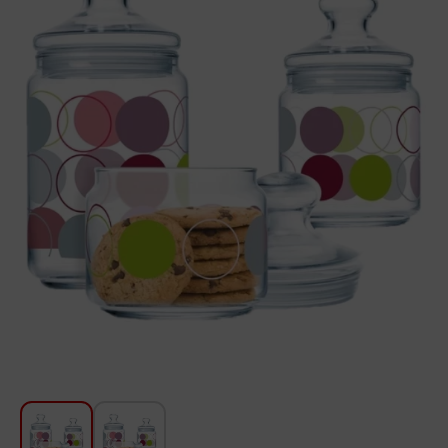
Для кухни
Красота и Уход
Аудиотехника для автомобилей
Инструменты
Санкерамика
Дом и Сад
Мебель
Текстиль
Посуда