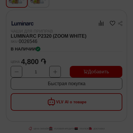
Хозяйственные товары
Самокаты и Гироскутеры
ЧАШИ ДЛЯ ПРИПРАВ
LUMINARC P2320 (ZOOM WHITE)
00
26546
SKU
В НАЛИЧИИ
4,800 ֏
ЦЕНА
Добавить
1
Быстрая покупка
VLV AI о товаре
ЦЕНА ОНЛАЙН
УСЛОВИЯ КРЕДИТА
ПЛАТЕЖ
ДОСТАВКА