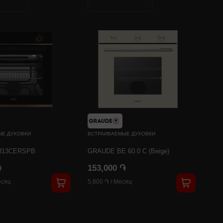
ЫЕ ДУХОВКИ
ВСТРАИВАЕМЫЕ ДУХОВКИ
ВСТ
313CERSPB
GRAUDE BE 60.0 C (Beige)
GRA
֏
153,000 ֏
16
сяц
5,800 ֏
/
Месяц
6,3