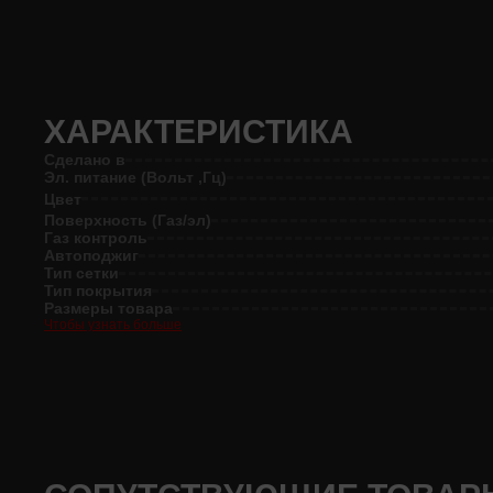
ХАРАКТЕРИСТИКА
Сделано в
Эл. питание (Вольт ,Гц)
Цвет
Поверхность (Газ/эл)
Газ контроль
Автоподжиг
Тип сетки
Тип покрытия
Размеры товара
Чтобы узнать больше