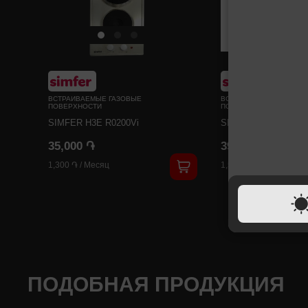
ВСТРАИВАЕМЫЕ ГАЗОВЫЕ
ВСТРАИВАЕМЫЕ ГАЗОВ
ПОВЕРХНОСТИ
ПОВЕРХНОСТИ
SIMFER H3E R0200Vi
SIMFER H6M R314
35,000 ֏
39,000 ֏
1,300 ֏
/
Месяц
1,500 ֏
/
Месяц
ПОДОБНАЯ ПРОДУКЦИЯ