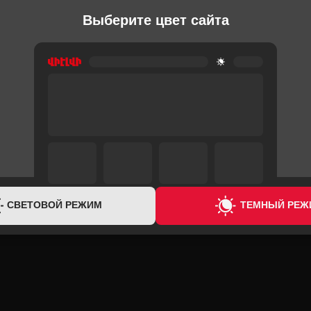
Выберите цвет сайта
ЫЕ
ВСТРАИВАЕМЫЕ ГАЗОВЫЕ
ВСТРАИВАЕМ
ПОВЕРХНОСТИ
ПОВЕРХНОСТ
1QW
VIKASS 32G Black Glass
SIMFER H6
41,000 ֏
49,100 ֏
1,600 ֏
/
Месяц
1,900 ֏
/
Мес
СВЕТОВОЙ РЕЖИМ
ТЕМНЫЙ РЕЖ