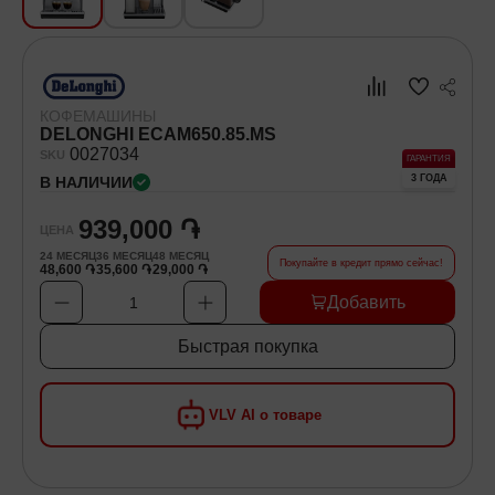
Хозяйственные товары
Самокаты и Гироскутеры
КОФЕМАШИНЫ
DELONGHI ECAM650.85.MS
00
27034
SKU
ГАРАНТИЯ
3 ГОДА
В НАЛИЧИИ
939,000 ֏
ЦЕНА
24
МЕСЯЦ
36
МЕСЯЦ
48
МЕСЯЦ
Покупайте в кредит прямо сейчас!
48,600 ֏
35,600 ֏
29,000 ֏
Добавить
1
Быстрая покупка
VLV AI о товаре