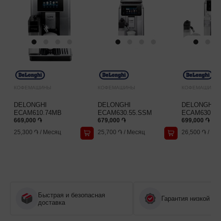
КОФЕМАШИНЫ
КОФЕМАШИНЫ
КОФЕМАШИНЫ
DELONGHI
DELONGHI
DELONGHI
ECAM610.74MB
ECAM630.55.SSM
ECAM630.75
669,000 ֏
679,000 ֏
699,000 ֏
25,300 ֏
/
Месяц
25,700 ֏
/
Месяц
26,500 ֏
/
Ме
Быстрая и безопасная
Гарантия низкой це
доставка