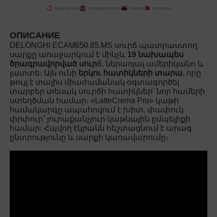
ЦЕНА ОНЛАЙН
УСЛОВИЯ КРЕДИТА
ПЛАТЕЖ
ДОСТАВКА
ОПИСАНИЕ
DELONGHI ECAM650.85.MS սուրճ պատրաստող
սարքը առաջարկում է մինչև
19 նախապես
ծրագրավորված սուր
ճ, ներառյալ ամերիկանո և
լատտե։ Այն ունի
երկու հատիկների տարա
, որը
թույլ է տալիս միաժամանակ օգտագործել
տարբեր տեսակ սուրճի հատիկներ՝ նոր համերի
ստեղծման համար։ «LatteCrema Pro» կաթի
համակարգը ապահովում է խիտ, փափուկ
փրփուր՝ յուրաքանչյուր կաթնային ըմպելիքի
համար։ Հպվող էկրանն հեշտացնում է արագ
ընտրությունը և սարքի կառավարումը։