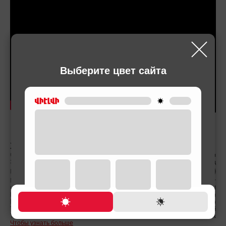
Выберите цвет сайта
ХАРАКТЕРИСТИКА
Сделано в
Италия
Эл. питание (Вольт ,Гц)
220-240 В/50-60 Гц
Цвет
Мощность (Вт)
1450 Вт
Объем
2 Л
Размеры товара
26x48x37.5 см
Вес нетто
12.5 (кг)
Тип Корпуса
Металлический
Тип нагревательного элемента
Термоблок
Чтобы узнать больше