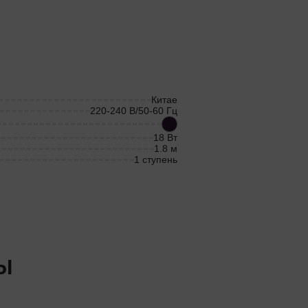
Китае
220-240 В/50-60 Гц
18 Вт
1.8 м
1 ступень
Ы