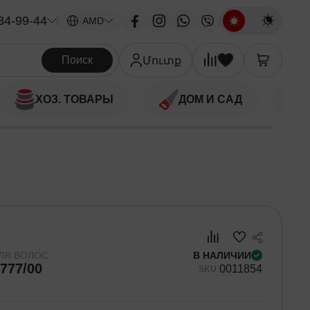
34-99-44
|
AMD
Поиск
Մուտք
ХОЗ. ТОВАРЫ
ДОМ И САД
ЛЯ ВОЛОС
В НАЛИЧИИ
777/00
00
11854
SKU