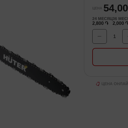
54,0
ЦЕНА
24
МЕСЯЦ
36
МЕС
2,800 ֏
2,000 
1
ЦЕНА ОНЛА