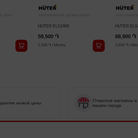
ЫЕ ПИЛЫ
ЭЛЕКТРИЧЕСКИЕ ЦЕПНЫЕ ПИЛЫ
ЭЛЕКТРИЧЕСК
HUTER ELS2400
HUTER ELS
59,500 ֏
68,900 ֏
2,300 ֏
/
Месяц
2,600 ֏
/
Мес
Открытые магазины в
арантия низкой цены
вашем городе