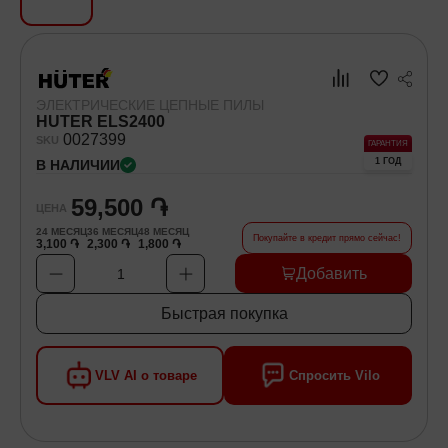
Хозяйственные товары
Самокаты и Гироскутеры
ЭЛЕКТРИЧЕСКИЕ ЦЕПНЫЕ ПИЛЫ
HUTER ELS2400
00
27399
SKU
ГАРАНТИЯ
1 ГОД
В НАЛИЧИИ
59,500 ֏
ЦЕНА
24
МЕСЯЦ
36
МЕСЯЦ
48
МЕСЯЦ
Покупайте в кредит прямо сейчас!
3,100 ֏
2,300 ֏
1,800 ֏
Добавить
1
Быстрая покупка
VLV AI о товаре
Спросить Vilo