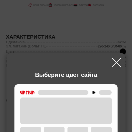
ЦЕНА ОНЛАЙН
УСЛОВИЯ КРЕДИТА
ПЛАТЕЖ
ДОСТАВКА
ХАРАКТЕРИСТИКА
Сделано в
Китае
Эл. питание (Вольт ,Гц)
220-240 В/50-60 Гц
Цвет
Длина кабеля
1.5 м
Количество скоростей
3 скоростей
Насадки
2
Выберите цвет сайта
СОПУТСТВУЮЩИЕ ТОВАРЫ