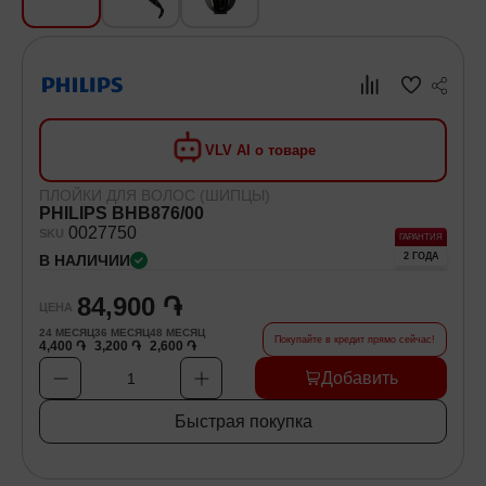
Хозяйственные товары
Самокаты и Гироскутеры
VLV AI о товаре
ПЛОЙКИ ДЛЯ ВОЛОС (ШИПЦЫ)
PHILIPS BHB876/00
00
27750
SKU
ГАРАНТИЯ
2 ГОДА
В НАЛИЧИИ
84,900 ֏
ЦЕНА
24
МЕСЯЦ
36
МЕСЯЦ
48
МЕСЯЦ
Покупайте в кредит прямо сейчас!
4,400 ֏
3,200 ֏
2,600 ֏
Добавить
1
Быстрая покупка