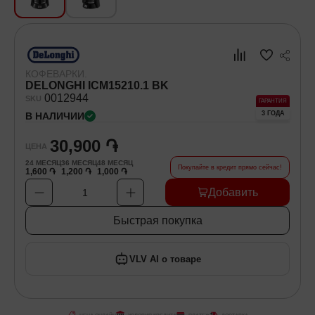
Хозяйственные товары
Самокаты и Гироскутеры
КОФЕВАРКИ.
DELONGHI ICM15210.1 BK
00
12944
SKU
ГАРАНТИЯ
3 ГОДА
В НАЛИЧИИ
30,900 ֏
ЦЕНА
24
МЕСЯЦ
36
МЕСЯЦ
48
МЕСЯЦ
Покупайте в кредит прямо сейчас!
1,600 ֏
1,200 ֏
1,000 ֏
Добавить
1
Быстрая покупка
VLV AI о товаре