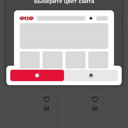
Выберите цвет сайта
ХАРАКТЕРИСТИКА
Сделано в
Китае
Цвет
Эл. питание (Вольт ,Гц)
220-240 В/50-60 Гц
Мощность (Вт)
900 Вт
Объем
1.25 Л
Размеры товара
20.5x22.5x32 см
Вес нетто
1.7 (кг)
Автоматическое выключение
Есть
СОПУТСТВУЮЩИЕ ТОВАРЫ