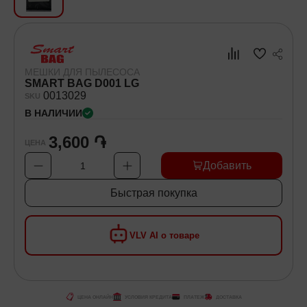
Хозяйственные товары
Самокаты и Гироскутеры
МЕШКИ ДЛЯ ПЫЛЕСОСА
SMART BAG D001 LG
00
13029
SKU
В НАЛИЧИИ
3,600 ֏
ЦЕНА
Добавить
1
Быстрая покупка
VLV AI о товаре
ЦЕНА ОНЛАЙН
УСЛОВИЯ КРЕДИТА
ПЛАТЕЖ
ДОСТАВКА