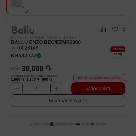
Хозяйственные товары
Самокаты и Гироскутеры
КОНВЕКТОРНЫЕ ОБОГРЕВАТЕЛИ
BALLU ENZO BEC/EZMR2000
00
28148
SKU
ГАРАНТИЯ
1 ГОД
В НАЛИЧИИ
30,000 ֏
ЦЕНА
24
МЕСЯЦ
36
МЕСЯЦ
48
МЕСЯЦ
Покупайте в кредит прямо сейчас!
1,600 ֏
1,100 ֏
900 ֏
Добавить
1
Быстрая покупка
ЦЕНА ОНЛАЙН
УСЛОВИЯ КРЕДИТА
ПЛАТЕЖ
ДОСТАВКА