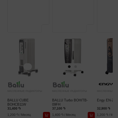
МАСЛЕННЫЕ РАДИАТОРЫ
МАСЛЕННЫЕ РАДИАТОРЫ
МАСЛЕННЫЕ Р
BALLU CUBE
BALLU Turbo BOH/TB-
Engy EN-2411 
BOHCB11W
09FH
31,400 ֏
37,100 ֏
32,900 ֏
1,200 ֏
/
Месяц
1,400 ֏
/
Месяц
1,200 ֏
/
Мес