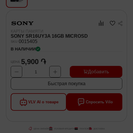
Хозяйственные товары
Самокаты и Гироскутеры
КАРТЫ ПАМЯТИ
SONY SR16UY3A 16GB MICROSD
00
15405
SKU
В НАЛИЧИИ
5,900 ֏
ЦЕНА
Добавить
1
Быстрая покупка
VLV AI о товаре
Спросить Vilo
ЦЕНА ОНЛАЙН
УСЛОВИЯ КРЕДИТА
ПЛАТЕЖ
ДОСТАВКА