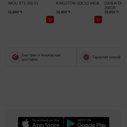
IMOU ST2-256-S1
KINGSTON SDCS3 64GB
DAHUA DHI-
256GB
11,900 ֏
10,900 ֏
19,900 ֏
Быстрая и безопасная
Гарантия низкой це
доставка