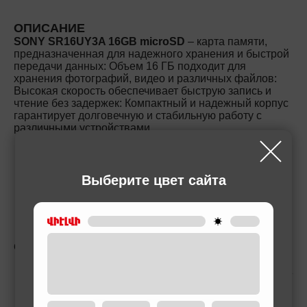
ОПИСАНИЕ
SONY SR16UY3A 16GB microSD
– карта памяти,
предназначенная для надежного хранения и быстрой
передачи данных: Объем 16 ГБ подходит для
хранения фотографий, видео и различных файлов:
Высокая скорость обеспечивает быструю запись и
чтение без задержек: Компактный и надежный корпус
гарантирует долговечную и стабильную работу с
различными устройствами.
Выберите цвет сайта
СОПУТСТВУЮЩИЕ ТОВАРЫ