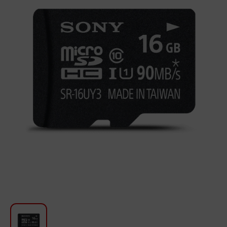
Для кухни
Красота и Уход
Аудиотехника для автомобилей
Инструменты
Санкерамика
Дом и Сад
Мебель
Текстиль
Посуда