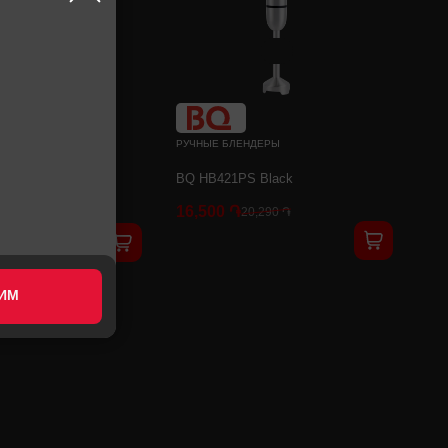
НДЕРЫ
РУЧНЫЕ БЛЕНДЕРЫ
10.001MWH
BQ HB421PS Black
16,500 ֏
20,290 ֏
ИМ