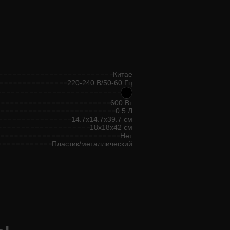
Китае
220-240 В/50-60 Гц
600 Вт
0.5 Л
14.7x14.7x39.7 см
18x18x42 см
Нет
Пластик/металлический