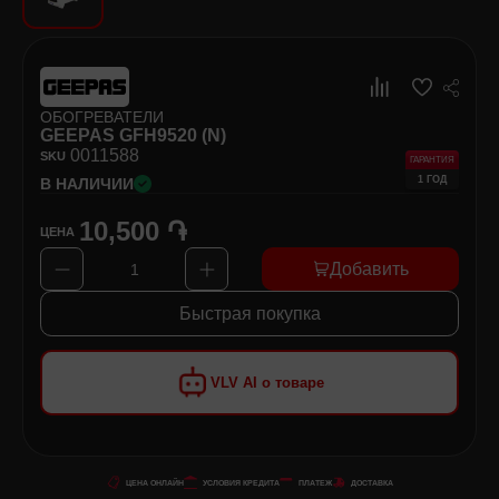
Хозяйственные товары
Самокаты и Гироскутеры
ОБОГРЕВАТЕЛИ
GEEPAS GFH9520 (N)
00
11588
SKU
ГАРАНТИЯ
1 ГОД
В НАЛИЧИИ
10,500 ֏
ЦЕНА
Добавить
1
Быстрая покупка
VLV AI о товаре
ЦЕНА ОНЛАЙН
УСЛОВИЯ КРЕДИТА
ПЛАТЕЖ
ДОСТАВКА