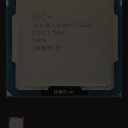
Для кухни
Красота и Уход
Аудиотехника для автомобилей
Инструменты
Санкерамика
Дом и Сад
Мебель
Текстиль
Посуда