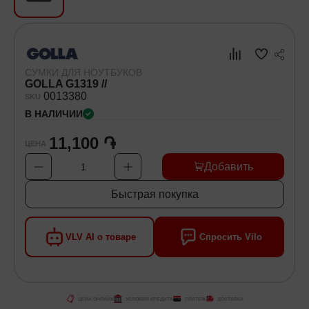
Хозяйственные товары
Самокаты и Гироскутеры
СУМКИ ДЛЯ НОУТБУКОВ
GOLLA G1319 //
00
13380
SKU
В НАЛИЧИИ
11,100 ֏
ЦЕНА
Добавить
1
Быстрая покупка
VLV AI о товаре
Спросить Vilo
ЦЕНА ОНЛАЙН
УСЛОВИЯ КРЕДИТА
ПЛАТЕЖ
ДОСТАВКА