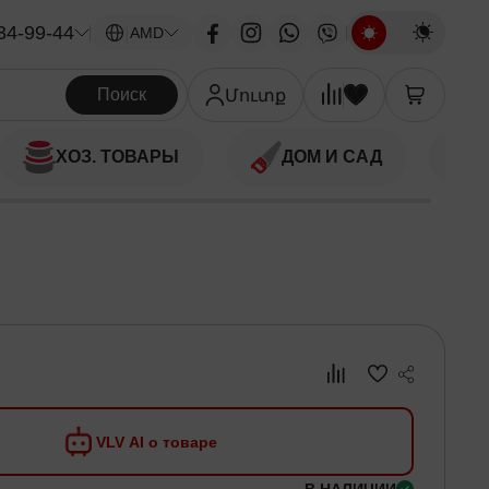
34-99-44
|
AMD
Поиск
Մուտք
ХОЗ. ТОВАРЫ
ДОМ И САД
VLV AI о товаре