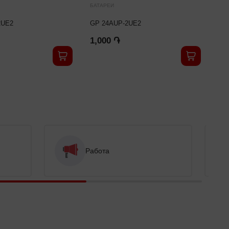
БАТАРЕИ
БАТ
2UE2
GP 24AUP-2UE2
ENE
1,000 ֏
1,
Работа