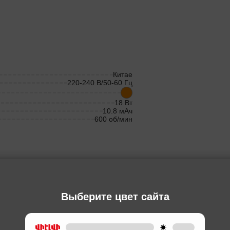
Китае
220-240 В/50-60 Гц
18 Вт
10.8 мАч
600 об/мин
Ы
Выберите цвет сайта