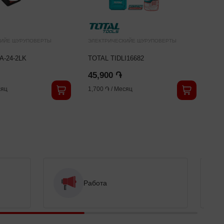
КИЙЕ ШУРУПОВЕРТЫ
ЭЛЕКТРИЧЕСКИЙЕ ШУРУПОВЕРТЫ
ЭЛЕ
A-24-2LK
TOTAL TIDLI16682
RE
45,900 ֏
45
яц
1,700 ֏
/
Месяц
1,7
Работа