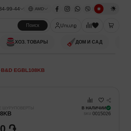
34-99-44
|
AMD
Поиск
Մուտք
ХОЗ. ТОВАРЫ
ДОМ И САД
B&D EGBL108KB
Е ШУРУПОВЕРТЫ
В НАЛИЧИИ
08KB
00
15026
SKU
00 ֏