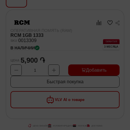
Хозяйственные товары
Самокаты и Гироскутеры
ОПЕРАТИВНАЯ ПОМЯТЬ (RAM)
RCM 1GB 1333
00
13309
SKU
ГАРАНТИЯ
3 МЕСЯЦА
В НАЛИЧИИ
5,900 ֏
ЦЕНА
Добавить
1
Быстрая покупка
VLV AI о товаре
ЦЕНА ОНЛАЙН
УСЛОВИЯ КРЕДИТА
ПЛАТЕЖ
ДОСТАВКА