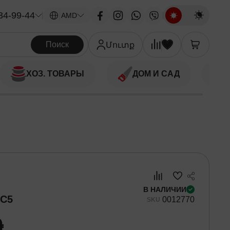
34-99-44
|
AMD
Поиск
Մուտք
ХОЗ. ТОВАРЫ
ДОМ И САД
В НАЛИЧИИ
7C5
00
12770
SKU
֏