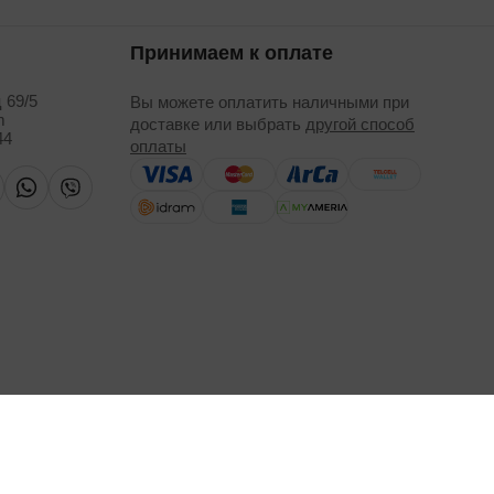
Принимаем к оплате
 69/5
Вы можете оплатить наличными при
m
доставке или выбрать
другой способ
44
оплаты