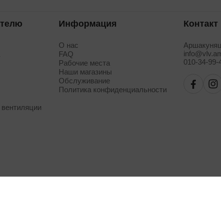
ателю
Информация
Контакт
О нас
Аршакуняц
info@vlv.a
а
FAQ
010-34-99-
Рабочие места
Наши магазины
Обслуживание
Политика конфиденциальности
 вентиляции
26