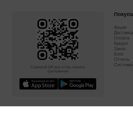
Покуп
Акции
Доставк
Оплата
Кредит
Заказ
Блог
Отчеты
Системы
Сканируй QR код чтобы скачать
приложение
© Авторские права защищены ВИЭЛВИ Центр ООО, 2014-
20