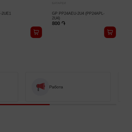
БАТАРЕИ
БАТАРЕИ
GP PP24AEU-2U4 (PP24APL-
GP CR2032-
2U4)
800 ֏
800 ֏
Работа