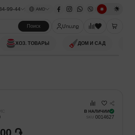
34-99-44
|
AMD
Поиск
Մուտք
ХОЗ. ТОВАРЫ
ДОМ И САД
ИС
В НАЛИЧИИ
0
00
14627
SKU
000 ֏