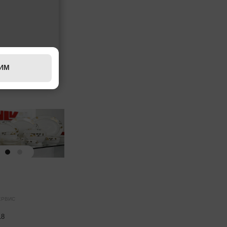
ИМ
ЕРВИС
18