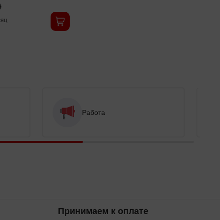
֏
яц
Работа
Принимаем к оплате