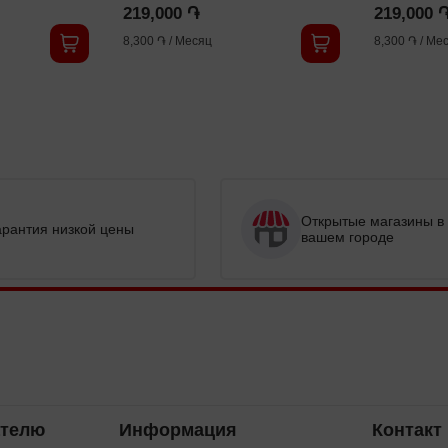
219,000 ֏
219,000 
8,300 ֏
/
Месяц
8,300 ֏
/
Мес
Открытые магазины в
арантия низкой цены
вашем городе
ателю
Информация
Контакт