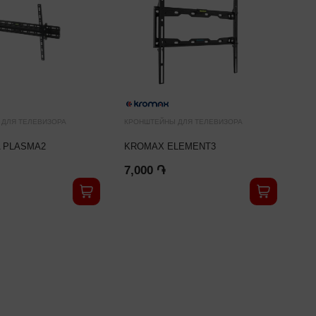
ДЛЯ ТЕЛЕВИЗОРА
КРОНШТЕЙНЫ ДЛЯ ТЕЛЕВИЗОРА
КРО
 PLASMA2
KROMAX ELEMENT3
LE
7,000 ֏
7,