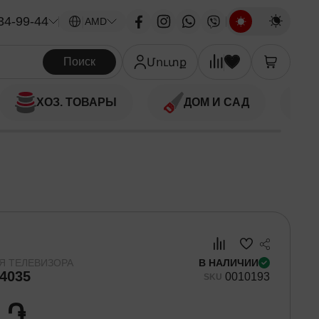
34-99-44
|
AMD
Поиск
Մուտք
ХОЗ. ТОВАРЫ
ДОМ И САД
Я ТЕЛЕВИЗОРА
В НАЛИЧИИ
4035
00
10193
SKU
0 ֏