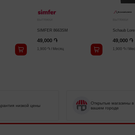
ВЫТЯЖКИ
ВЫТЯЖКИ
SIMFER 8663SM
Schaub Lor
49,000 ֏
49,000 ֏
1,900 ֏
/
Месяц
1,900 ֏
/
Мес
Открытые магазины в
арантия низкой цены
вашем городе