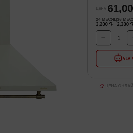
61,0
ЦЕНА
24
МЕСЯЦ
36
МЕС
3,200 ֏
2,300 
1
VLV A
ЦЕНА ОНЛА