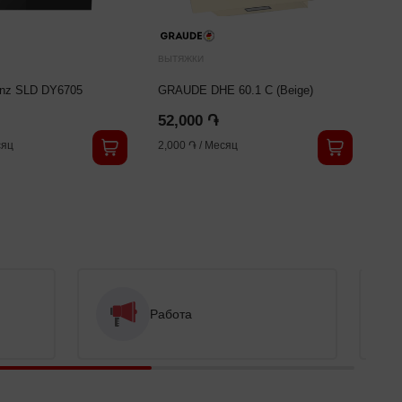
ВЫТЯЖКИ
ВЫ
enz SLD DY6705
GRAUDE DHE 60.1 C (Beige)
Hi
52,000 ֏
53
яц
2,000 ֏
/
Месяц
2,0
Работа