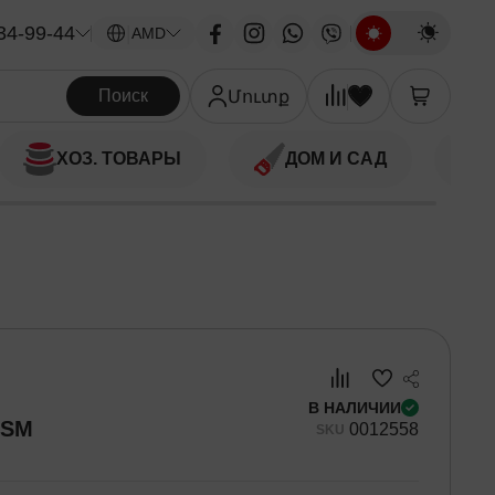
34-99-44
|
AMD
Поиск
Մուտք
ХОЗ. ТОВАРЫ
ДОМ И САД
В НАЛИЧИИ
5SM
00
12558
SKU