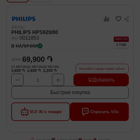
Хозяйственные товары
ФЕНЫ
Самокаты и Гироскутеры
PHILIPS HPS920/00
00
11853
SKU
ГАРАНТИЯ
2 ГОДА
В НАЛИЧИИ
69,900 ֏
ЦЕНА
24
МЕСЯЦ
36
МЕСЯЦ
48
МЕСЯЦ
Покупайте в кредит прямо сейчас!
3,600 ֏
2,600 ֏
2,200 ֏
Добавить
1
Быстрая покупка
VLV AI о товаре
Спросить Vilo
ЦЕНА ОНЛАЙН
УСЛОВИЯ КРЕДИТА
ПЛАТЕЖ
ДОСТАВКА