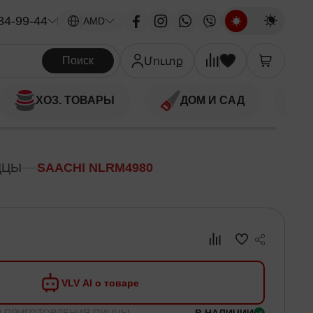
34-99-44
|
AMD
Поиск
Մուտք
ХОЗ. ТОВАРЫ
ДОМ И САД
ЦЦЫ
SAACHI NLRM4980
VLV AI о товаре