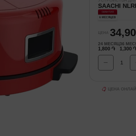
УСТРОЙСТВА ДЛ
SAACHI NLR
ГАРАНТИЯ
6 МЕСЯЦЕВ
34,9
ЦЕНА
24
МЕСЯЦ
36
МЕС
1,800 ֏
1,300 
1
ЦЕНА ОНЛА