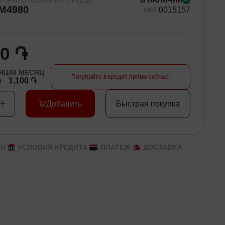
Я ПРИГОТОВЛЕНИЯ ПИЦЦЫ
В НАЛИЧИИ
M4980
00
15157
SKU
00 ֏
ЯЦ
48
МЕСЯЦ
Покупайте в кредит прямо сейчас!
֏
1,100 ֏
Добавить
Быстрая покупка
ЙН
УСЛОВИЯ КРЕДИТА
ПЛАТЕЖ
ДОСТАВКА