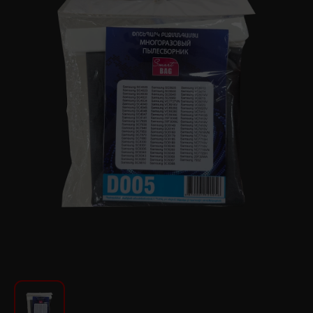
Для кухни
Красота и Уход
Аудиотехника для автомобилей
Инструменты
Санкерамика
Дом и Сад
Мебель
Текстиль
Посуда