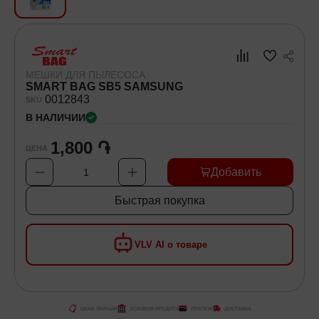
Хозяйственные товары
Самокаты и Гироскутеры
МЕШКИ ДЛЯ ПЫЛЕСОСА
SMART BAG SB5 SAMSUNG
00
12843
SKU
В НАЛИЧИИ
1,800 ֏
ЦЕНА
Добавить
1
Быстрая покупка
VLV AI о товаре
ЦЕНА ОНЛАЙН
УСЛОВИЯ КРЕДИТА
ПЛАТЕЖ
ДОСТАВКА