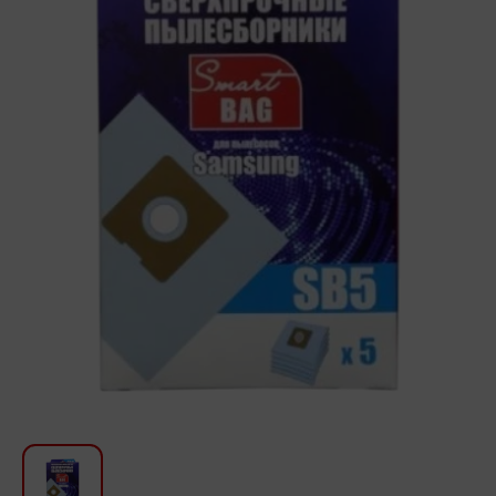
Для кухни
Красота и Уход
Аудиотехника для автомобилей
Инструменты
Санкерамика
Дом и Сад
Мебель
Текстиль
Посуда