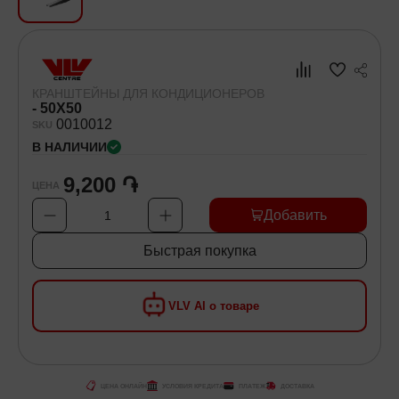
Хозяйственные товары
Самокаты и Гироскутеры
КРАНШТЕЙНЫ ДЛЯ КОНДИЦИОНЕРОВ
- 50X50
00
10012
SKU
В НАЛИЧИИ
9,200 ֏
ЦЕНА
Добавить
1
Быстрая покупка
VLV AI о товаре
ЦЕНА ОНЛАЙН
УСЛОВИЯ КРЕДИТА
ПЛАТЕЖ
ДОСТАВКА