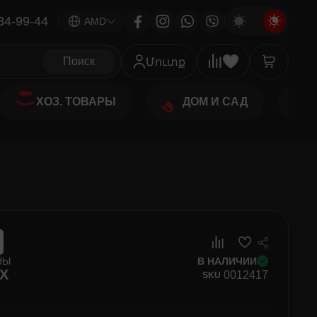
34-99-44
|
AMD
Поиск
Մուտք
ХОЗ. ТОВАРЫ
ДОМ И САД
НЫ
В НАЛИЧИИ
X
00
12417
SKU