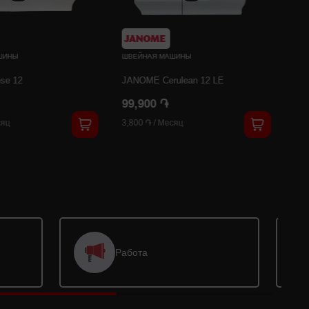
ШИНЫ
ШВЕЙНАЯ МАШИНЫ
se 12
JANOME Cerulean 12 LE
99,900 ֏
яц
3,800 ֏
/
Месяц
Работа