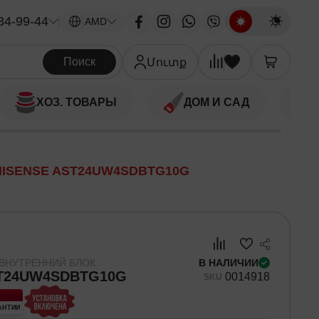
34-99-44
|
AMD
Поиск
Մուտք
ХОЗ. ТОВАРЫ
ДОМ И САД
HISENSE AST24UW4SDBTG10G
ВНУТРЕННИЙ БЛОК
В НАЛИЧИИ
ST24UW4SDBTG10G
00
14918
SKU
РАНТИИ