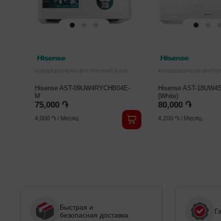
ОК
КОНДИЦИОНЕРЫ ВНУТРЕННИЙ БЛОК
КОНДИЦИОНЕРЫ ВНУТР
Hisense AST-09UW4RYCHB04E-
Hisense AST-18UW4
M
(White)
75,000 ֏
80,000 ֏
4,000 ֏
/
Месяц
4,200 ֏
/
Месяц
Быстрая и
Г
безопасная доставка