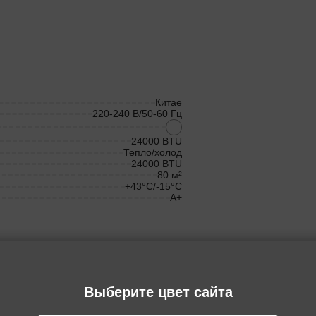
Китае
220-240 В/50-60 Гц
24000 BTU
Тепло/холод
24000 BTU
80 м²
+43°C/-15°C
A+
Выберите цвет сайта