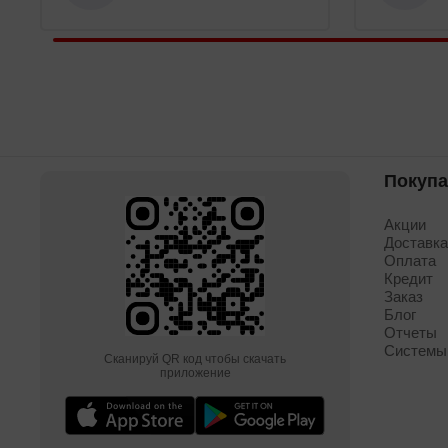
Покуп
Акции
Доставк
Оплата
Кредит
Заказ
Блог
Отчеты
Системы
Сканируй QR код чтобы скачать
приложение