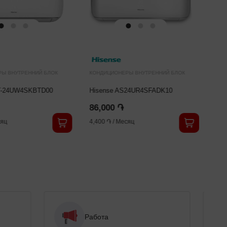
РЫ ВНУТРЕННИЙ БЛОК
КОНДИЦИОНЕРЫ ВНУТРЕННИЙ БЛОК
ST-24UW4SKBTD00
Hisense AS24UR4SFADK10
86,000 ֏
яц
4,400 ֏
/
Месяц
Работа