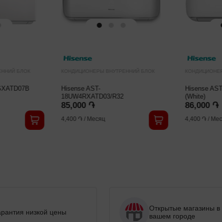
ЕННИЙ БЛОК
КОНДИЦИОНЕРЫ ВНУТРЕННИЙ БЛОК
КОНДИЦИОНЕ
SXATD07B
Hisense AST-
Hisense A
18UW4RXATD03/R32
(White)
85,000 ֏
86,000 ֏
4,400 ֏
/
Месяц
4,400 ֏
/
Мес
Открытые магазины в
арантия низкой цены
вашем городе