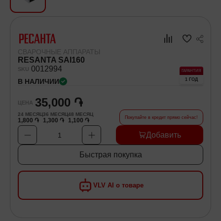
Хозяйственные товары
Самокаты и Гироскутеры
СВАРОЧНЫЕ АППАРАТЫ
RESANTA SAI160
00
12994
SKU
ГАРАНТИЯ
1 ГОД
В НАЛИЧИИ
35,000 ֏
ЦЕНА
24
МЕСЯЦ
36
МЕСЯЦ
48
МЕСЯЦ
Покупайте в кредит прямо сейчас!
1,800 ֏
1,300 ֏
1,100 ֏
Добавить
1
Быстрая покупка
VLV AI о товаре