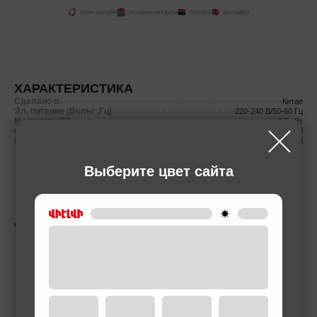
ЦЕНА ОНЛАЙН
УСЛОВИЯ КРЕДИТА
ПЛАТЕЖ
ДОСТАВКА
ХАРАКТЕРИСТИКА
Сделано в
Китае
Эл. питание (Вольт ,Гц)
220-240 В/50-60 Гц
Мощность КВ
3.5 кВт
Сварочный ток (MMA)
10-160
Вольтаж
140-260В
Выберите цвет сайта
СОПУТСТВУЮЩИЕ ТОВАРЫ