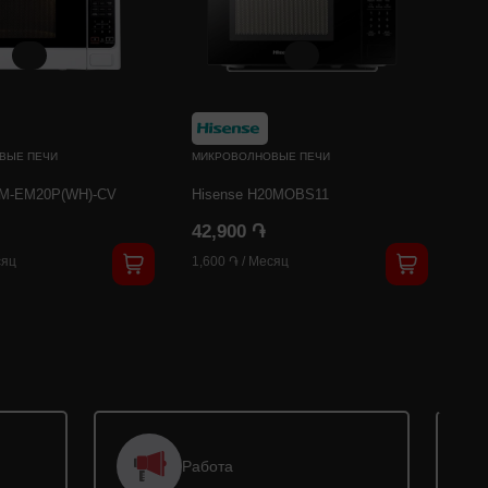
ВЫЕ ПЕЧИ
МИКРОВОЛНОВЫЕ ПЕЧИ
МИ
M-EM20P(WH)-CV
Hisense H20MOBS11
TO
42,900 ֏
43
яц
1,600 ֏
/
Месяц
1,6
Работа