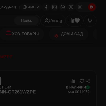
34-99-44
|
AMD
Поиск
Մուտք
ХОЗ. ТОВАРЫ
ДОМ И САД
1WZPE
 ПЕЧИ
В НАЛИЧИИ
 NN-GT261WZPE
00
11952
SKU