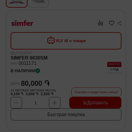
Хозяйственные товары
Самокаты и Гироскутеры
VLV AI о товаре
ВЫТЯЖКИ
SIMFER 8630SM
00
11171
SKU
ГАРАНТИЯ
1 ГОД
В НАЛИЧИИ
80,000 ֏
ЦЕНА
24
МЕСЯЦ
36
МЕСЯЦ
48
МЕСЯЦ
Покупайте в кредит прямо сейчас!
4,100 ֏
3,000 ֏
2,500 ֏
Добавить
1
Быстрая покупка