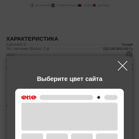
ЦЕНА ОНЛАЙН
УСЛОВИЯ КРЕДИТА
ПЛАТЕЖ
ДОСТАВКА
ХАРАКТЕРИСТИКА
Сделано в
Турции
Эл. питание (Вольт ,Гц)
220-240 В/50-60 Гц
Цвет
Мощность (Вт)
246 Вт
Уровень шума (ДБ)
65 дБ
Размеры товара
60x45x100 см
Выберите цвет сайта
СОПУТСТВУЮЩИЕ ТОВАРЫ