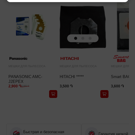
МЕШКИ ДЛЯ ПЫЛЕСОСА
МЕШКИ ДЛЯ ПЫЛЕСОСА
МЕШКИ ДЛЯ П
PANASONIC AMC-
HITACHI *****
Smart BAG D
J2EPEX
2,900 ֏
3,500 ֏
3,600 ֏
3,900 ֏
Быстрая и безопасная
Гарантия низкой це