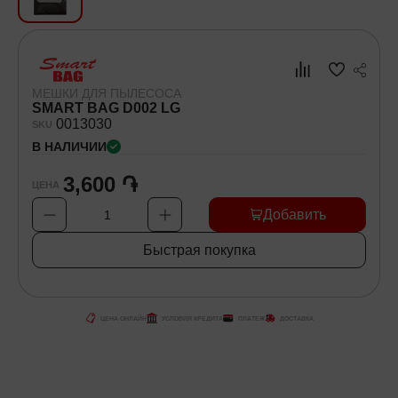
Хозяйственные товары
Самокаты и Гироскутеры
МЕШКИ ДЛЯ ПЫЛЕСОСА
SMART BAG D002 LG
00
13030
SKU
В НАЛИЧИИ
3,600 ֏
ЦЕНА
Добавить
1
Быстрая покупка
ЦЕНА ОНЛАЙН
УСЛОВИЯ КРЕДИТА
ПЛАТЕЖ
ДОСТАВКА