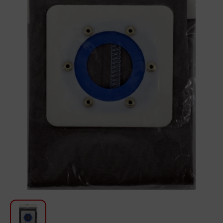
Для кухни
Красота и Уход
Аудиотехника для автомобилей
Инструменты
Санкерамика
Дом и Сад
Мебель
Текстиль
Посуда